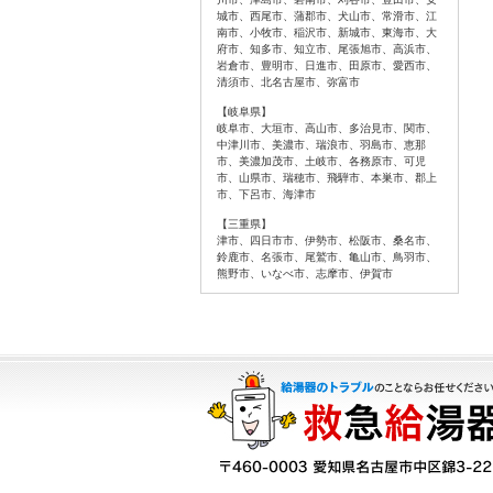
城市、西尾市、蒲郡市、犬山市、常滑市、江
南市、小牧市、稲沢市、新城市、東海市、大
府市、知多市、知立市、尾張旭市、高浜市、
岩倉市、豊明市、日進市、田原市、愛西市、
清須市、北名古屋市、弥富市
【岐阜県】
岐阜市、大垣市、高山市、多治見市、関市、
中津川市、美濃市、瑞浪市、羽島市、恵那
市、美濃加茂市、土岐市、各務原市、可児
市、山県市、瑞穂市、飛騨市、本巣市、郡上
市、下呂市、海津市
【三重県】
津市、四日市市、伊勢市、松阪市、桑名市、
鈴鹿市、名張市、尾鷲市、亀山市、鳥羽市、
熊野市、いなべ市、志摩市、伊賀市