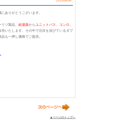
2013/06/06
誠にありがとうございます。
ーリツ製品、
給湯器
から
ユニットバス
、
コンロ
、
販売いたします。その中で注目を浴びているダブ
商品も一押し価格でご提供。
ム
▲ページのトップへ